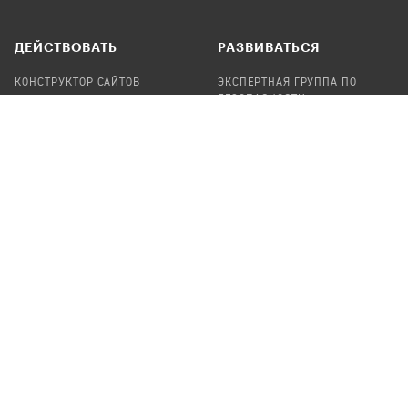
ДЕЙСТВОВАТЬ
РАЗВИВАТЬСЯ
КОНСТРУКТОР САЙТОВ
ЭКСПЕРТНАЯ ГРУППА ПО
БЕЗОПАСНОСТИ
СБОР ПОЖЕРТВОВАНИЙ
НАЙТИ IT-ВОЛОНТЕРОВ
НАЙТИ
ПРОФ.ПОДРЯДЧИКА
УЧАСТВОВАТЬ
ПРОДУКТЫ
СТАТЬ IT-ВОЛОНТЕРОМ
АУДИТЫ
ТЕПЛИЦА НА GITHUB
КАНДИНСКИЙ
ОНЛАЙН-ЛЕЙКА