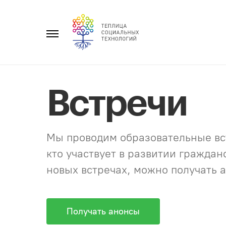
Перейти
к
Главное
содержанию
меню
Встречи
Мы проводим образовательные вст
кто участвует в развитии гражда
новых встречах, можно получать а
Получать анонсы