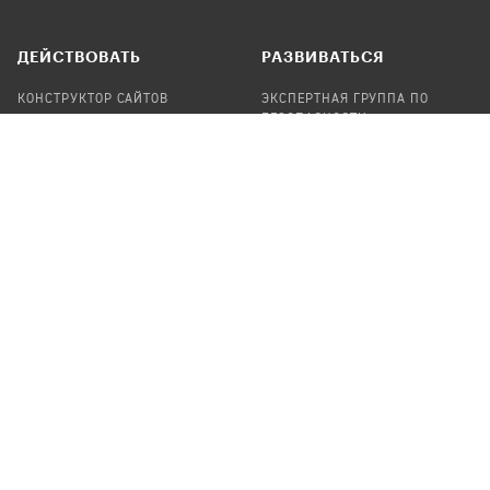
ДЕЙСТВОВАТЬ
РАЗВИВАТЬСЯ
КОНСТРУКТОР САЙТОВ
ЭКСПЕРТНАЯ ГРУППА ПО
БЕЗОПАСНОСТИ
СБОР ПОЖЕРТВОВАНИЙ
НАЙТИ IT-ВОЛОНТЕРОВ
НАЙТИ
ПРОФ.ПОДРЯДЧИКА
УЧАСТВОВАТЬ
ПРОДУКТЫ
СТАТЬ IT-ВОЛОНТЕРОМ
АУДИТЫ
ТЕПЛИЦА НА GITHUB
КАНДИНСКИЙ
ОНЛАЙН-ЛЕЙКА