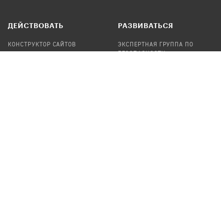
ДЕЙСТВОВАТЬ
РАЗВИВАТЬСЯ
КОНСТРУКТОР САЙТОВ
ЭКСПЕРТНАЯ ГРУППА ПО
БЕЗОПАСНОСТИ
СБОР ПОЖЕРТВОВАНИЙ
НАЙТИ IT-ВОЛОНТЕРОВ
НАЙТИ
ПРОФ.ПОДРЯДЧИКА
УЧАСТВОВАТЬ
ПРОДУКТЫ
СТАТЬ IT-ВОЛОНТЕРОМ
АУДИТЫ
ТЕПЛИЦА НА GITHUB
КАНДИНСКИЙ
ОНЛАЙН-ЛЕЙКА