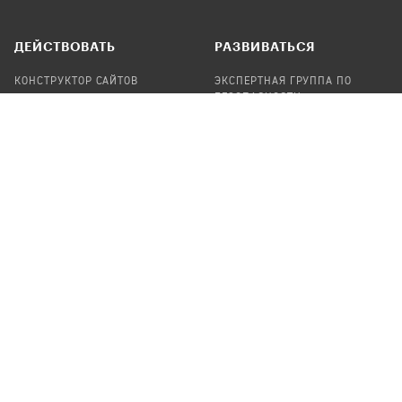
ДЕЙСТВОВАТЬ
РАЗВИВАТЬСЯ
КОНСТРУКТОР САЙТОВ
ЭКСПЕРТНАЯ ГРУППА ПО
БЕЗОПАСНОСТИ
СБОР ПОЖЕРТВОВАНИЙ
НАЙТИ IT-ВОЛОНТЕРОВ
НАЙТИ
ПРОФ.ПОДРЯДЧИКА
УЧАСТВОВАТЬ
ПРОДУКТЫ
СТАТЬ IT-ВОЛОНТЕРОМ
АУДИТЫ
ТЕПЛИЦА НА GITHUB
КАНДИНСКИЙ
ОНЛАЙН-ЛЕЙКА