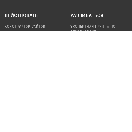
ДЕЙСТВОВАТЬ
РАЗВИВАТЬСЯ
КОНСТРУКТОР САЙТОВ
ЭКСПЕРТНАЯ ГРУППА ПО
БЕЗОПАСНОСТИ
СБОР ПОЖЕРТВОВАНИЙ
НАЙТИ IT-ВОЛОНТЕРОВ
НАЙТИ
ПРОФ.ПОДРЯДЧИКА
УЧАСТВОВАТЬ
ПРОДУКТЫ
СТАТЬ IT-ВОЛОНТЕРОМ
АУДИТЫ
ТЕПЛИЦА НА GITHUB
КАНДИНСКИЙ
ОНЛАЙН-ЛЕЙКА