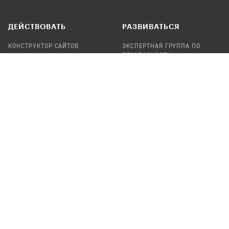
ДЕЙСТВОВАТЬ
РАЗВИВАТЬСЯ
КОНСТРУКТОР САЙТОВ
ЭКСПЕРТНАЯ ГРУППА ПО
БЕЗОПАСНОСТИ
СБОР ПОЖЕРТВОВАНИЙ
НАЙТИ IT-ВОЛОНТЕРОВ
НАЙТИ
ПРОФ.ПОДРЯДЧИКА
УЧАСТВОВАТЬ
ПРОДУКТЫ
СТАТЬ IT-ВОЛОНТЕРОМ
АУДИТЫ
ТЕПЛИЦА НА GITHUB
КАНДИНСКИЙ
ОНЛАЙН-ЛЕЙКА