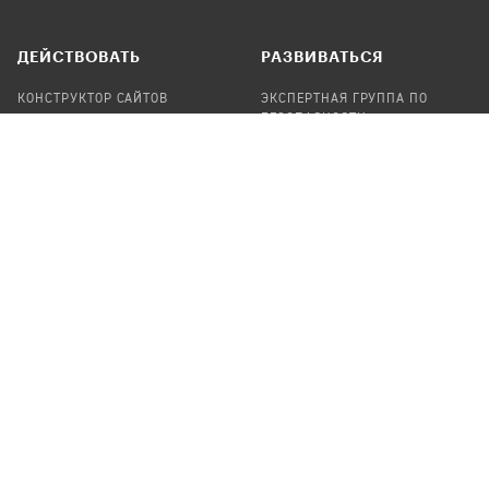
ДЕЙСТВОВАТЬ
РАЗВИВАТЬСЯ
КОНСТРУКТОР САЙТОВ
ЭКСПЕРТНАЯ ГРУППА ПО
БЕЗОПАСНОСТИ
СБОР ПОЖЕРТВОВАНИЙ
НАЙТИ IT-ВОЛОНТЕРОВ
НАЙТИ
ПРОФ.ПОДРЯДЧИКА
УЧАСТВОВАТЬ
ПРОДУКТЫ
СТАТЬ IT-ВОЛОНТЕРОМ
АУДИТЫ
ТЕПЛИЦА НА GITHUB
КАНДИНСКИЙ
ОНЛАЙН-ЛЕЙКА