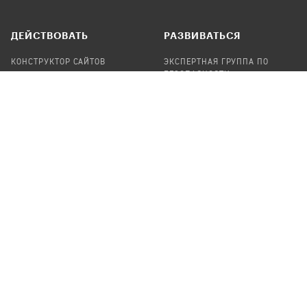
ДЕЙСТВОВАТЬ
РАЗВИВАТЬСЯ
КОНСТРУКТОР САЙТОВ
ЭКСПЕРТНАЯ ГРУППА ПО
БЕЗОПАСНОСТИ
СБОР ПОЖЕРТВОВАНИЙ
НАЙТИ IT-ВОЛОНТЕРОВ
НАЙТИ
ПРОФ.ПОДРЯДЧИКА
УЧАСТВОВАТЬ
ПРОДУКТЫ
СТАТЬ IT-ВОЛОНТЕРОМ
АУДИТЫ
ТЕПЛИЦА НА GITHUB
КАНДИНСКИЙ
ОНЛАЙН-ЛЕЙКА