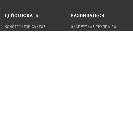
ДЕЙСТВОВАТЬ
РАЗВИВАТЬСЯ
КОНСТРУКТОР САЙТОВ
ЭКСПЕРТНАЯ ГРУППА ПО
БЕЗОПАСНОСТИ
СБОР ПОЖЕРТВОВАНИЙ
НАЙТИ IT-ВОЛОНТЕРОВ
НАЙТИ
ПРОФ.ПОДРЯДЧИКА
УЧАСТВОВАТЬ
ПРОДУКТЫ
СТАТЬ IT-ВОЛОНТЕРОМ
АУДИТЫ
ТЕПЛИЦА НА GITHUB
КАНДИНСКИЙ
ОНЛАЙН-ЛЕЙКА