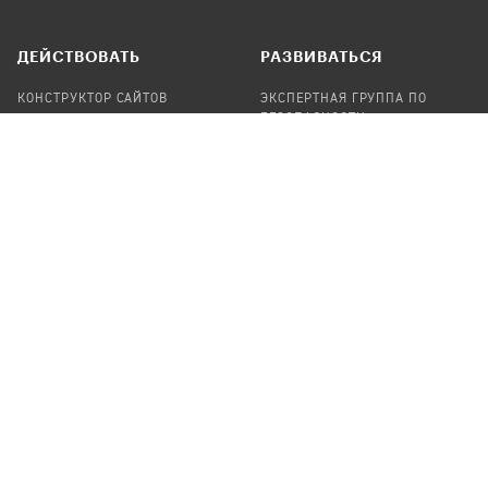
ДЕЙСТВОВАТЬ
РАЗВИВАТЬСЯ
КОНСТРУКТОР САЙТОВ
ЭКСПЕРТНАЯ ГРУППА ПО
БЕЗОПАСНОСТИ
СБОР ПОЖЕРТВОВАНИЙ
НАЙТИ IT-ВОЛОНТЕРОВ
НАЙТИ
ПРОФ.ПОДРЯДЧИКА
УЧАСТВОВАТЬ
ПРОДУКТЫ
СТАТЬ IT-ВОЛОНТЕРОМ
АУДИТЫ
ТЕПЛИЦА НА GITHUB
КАНДИНСКИЙ
ОНЛАЙН-ЛЕЙКА