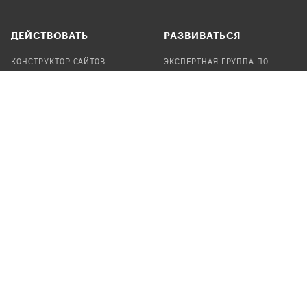
ДЕЙСТВОВАТЬ
РАЗВИВАТЬСЯ
КОНСТРУКТОР САЙТОВ
ЭКСПЕРТНАЯ ГРУППА ПО
БЕЗОПАСНОСТИ
СБОР ПОЖЕРТВОВАНИЙ
НАЙТИ IT-ВОЛОНТЕРОВ
НАЙТИ
ПРОФ.ПОДРЯДЧИКА
УЧАСТВОВАТЬ
ПРОДУКТЫ
СТАТЬ IT-ВОЛОНТЕРОМ
АУДИТЫ
ТЕПЛИЦА НА GITHUB
КАНДИНСКИЙ
ОНЛАЙН-ЛЕЙКА