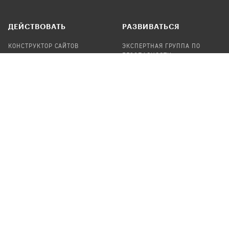
ДЕЙСТВОВАТЬ
РАЗВИВАТЬСЯ
КОНСТРУКТОР САЙТОВ
ЭКСПЕРТНАЯ ГРУППА ПО
БЕЗОПАСНОСТИ
СБОР ПОЖЕРТВОВАНИЙ
НАЙТИ IT-ВОЛОНТЕРОВ
НАЙТИ
ПРОФ.ПОДРЯДЧИКА
УЧАСТВОВАТЬ
ПРОДУКТЫ
СТАТЬ IT-ВОЛОНТЕРОМ
АУДИТЫ
ТЕПЛИЦА НА GITHUB
КАНДИНСКИЙ
ОНЛАЙН-ЛЕЙКА