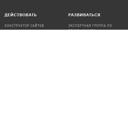
ДЕЙСТВОВАТЬ
РАЗВИВАТЬСЯ
КОНСТРУКТОР САЙТОВ
ЭКСПЕРТНАЯ ГРУППА ПО
БЕЗОПАСНОСТИ
СБОР ПОЖЕРТВОВАНИЙ
НАЙТИ IT-ВОЛОНТЕРОВ
НАЙТИ
ПРОФ.ПОДРЯДЧИКА
УЧАСТВОВАТЬ
ПРОДУКТЫ
СТАТЬ IT-ВОЛОНТЕРОМ
АУДИТЫ
ТЕПЛИЦА НА GITHUB
КАНДИНСКИЙ
ОНЛАЙН-ЛЕЙКА