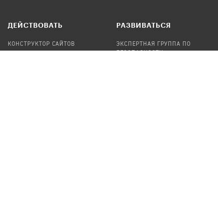
ДЕЙСТВОВАТЬ
РАЗВИВАТЬСЯ
КОНСТРУКТОР САЙТОВ
ЭКСПЕРТНАЯ ГРУППА ПО
БЕЗОПАСНОСТИ
СБОР ПОЖЕРТВОВАНИЙ
НАЙТИ IT-ВОЛОНТЕРОВ
НАЙТИ
ПРОФ.ПОДРЯДЧИКА
УЧАСТВОВАТЬ
ПРОДУКТЫ
СТАТЬ IT-ВОЛОНТЕРОМ
АУДИТЫ
ТЕПЛИЦА НА GITHUB
КАНДИНСКИЙ
ОНЛАЙН-ЛЕЙКА