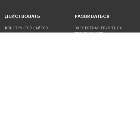
ДЕЙСТВОВАТЬ
РАЗВИВАТЬСЯ
КОНСТРУКТОР САЙТОВ
ЭКСПЕРТНАЯ ГРУППА ПО
БЕЗОПАСНОСТИ
СБОР ПОЖЕРТВОВАНИЙ
НАЙТИ IT-ВОЛОНТЕРОВ
НАЙТИ
ПРОФ.ПОДРЯДЧИКА
УЧАСТВОВАТЬ
ПРОДУКТЫ
СТАТЬ IT-ВОЛОНТЕРОМ
АУДИТЫ
ТЕПЛИЦА НА GITHUB
КАНДИНСКИЙ
ОНЛАЙН-ЛЕЙКА