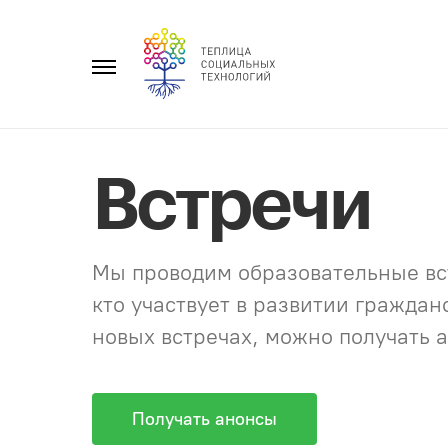
Перейти
к
Главное
содержанию
меню
Встречи
Мы проводим образовательные вст
кто участвует в развитии гражда
новых встречах, можно получать а
Получать анонсы