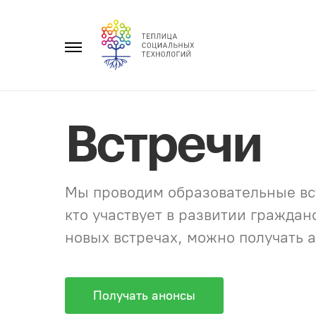
Перейти
к
Главное
содержанию
меню
Встречи
Мы проводим образовательные вст
кто участвует в развитии гражда
новых встречах, можно получать а
Получать анонсы