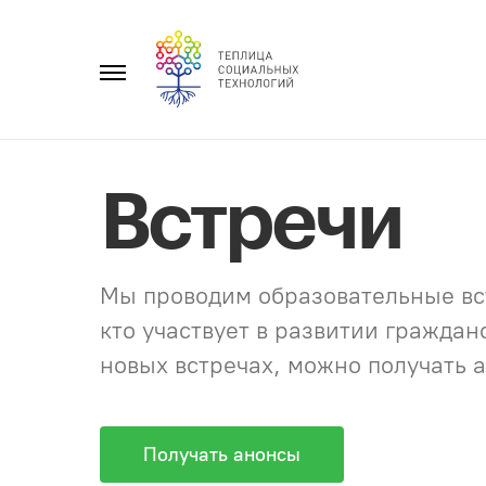
Перейти
к
Главное
содержанию
меню
Встречи
Мы проводим образовательные вст
кто участвует в развитии гражда
новых встречах, можно получать а
Получать анонсы