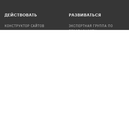
ДЕЙСТВОВАТЬ
РАЗВИВАТЬСЯ
КОНСТРУКТОР САЙТОВ
ЭКСПЕРТНАЯ ГРУППА ПО
БЕЗОПАСНОСТИ
СБОР ПОЖЕРТВОВАНИЙ
НАЙТИ IT-ВОЛОНТЕРОВ
НАЙТИ
ПРОФ.ПОДРЯДЧИКА
УЧАСТВОВАТЬ
ПРОДУКТЫ
СТАТЬ IT-ВОЛОНТЕРОМ
АУДИТЫ
ТЕПЛИЦА НА GITHUB
КАНДИНСКИЙ
ОНЛАЙН-ЛЕЙКА