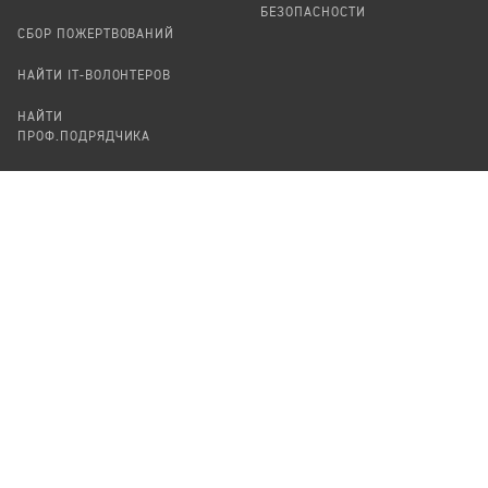
БЕЗОПАСНОСТИ
СБОР ПОЖЕРТВОВАНИЙ
НАЙТИ IT-ВОЛОНТЕРОВ
НАЙТИ
ПРОФ.ПОДРЯДЧИКА
УЧАСТВОВАТЬ
ПРОДУКТЫ
СТАТЬ IT-ВОЛОНТЕРОМ
АУДИТЫ
ТЕПЛИЦА НА GITHUB
КАНДИНСКИЙ
ОНЛАЙН-ЛЕЙКА
ПАСЕКА
TЕПЛИЦА
ФОРМАЛЬНОЕ