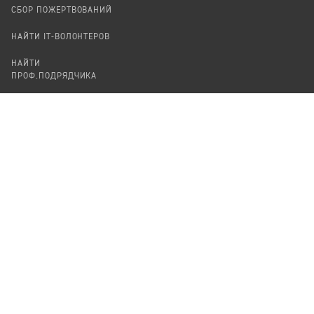
СБОР ПОЖЕРТВОВАНИЙ
НАЙТИ IT-ВОЛОНТЕРОВ
НАЙТИ
ПРОФ.ПОДРЯДЧИКА
УЧАСТВОВАТЬ
ПРОДУКТЫ
СТАТЬ IT-ВОЛОНТЕРОМ
АУДИТЫ
ТЕПЛИЦА НА GITHUB
КАНДИНСКИЙ
ОНЛАЙН-ЛЕЙКА
ПАСЕКА
TЕПЛИЦА
ФОРМАЛЬНОЕ