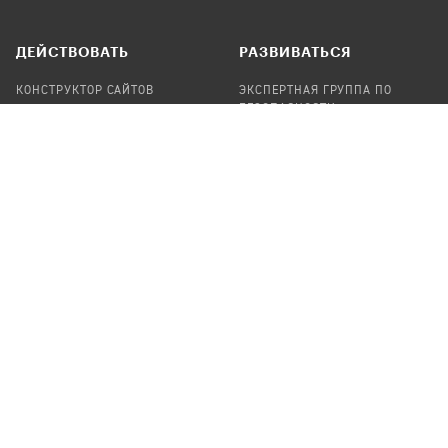
ДЕЙСТВОВАТЬ
РАЗВИВАТЬСЯ
КОНСТРУКТОР САЙТОВ
ЭКСПЕРТНАЯ ГРУППА ПО
БЕЗОПАСНОСТИ
СБОР ПОЖЕРТВОВАНИЙ
НАЙТИ IT-ВОЛОНТЕРОВ
НАЙТИ
ПРОФ.ПОДРЯДЧИКА
УЧАСТВОВАТЬ
ПРОДУКТЫ
СТАТЬ IT-ВОЛОНТЕРОМ
АУДИТЫ
ТЕПЛИЦА НА GITHUB
КАНДИНСКИЙ
ОНЛАЙН-ЛЕЙКА