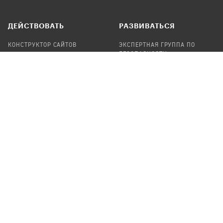
ДЕЙСТВОВАТЬ
РАЗВИВАТЬСЯ
КОНСТРУКТОР САЙТОВ
ЭКСПЕРТНАЯ ГРУППА ПО
БЕЗОПАСНОСТИ
СБОР ПОЖЕРТВОВАНИЙ
НАЙТИ IT-ВОЛОНТЕРОВ
НАЙТИ
ПРОФ.ПОДРЯДЧИКА
УЧАСТВОВАТЬ
ПРОДУКТЫ
СТАТЬ IT-ВОЛОНТЕРОМ
АУДИТЫ
ТЕПЛИЦА НА GITHUB
КАНДИНСКИЙ
ОНЛАЙН-ЛЕЙКА