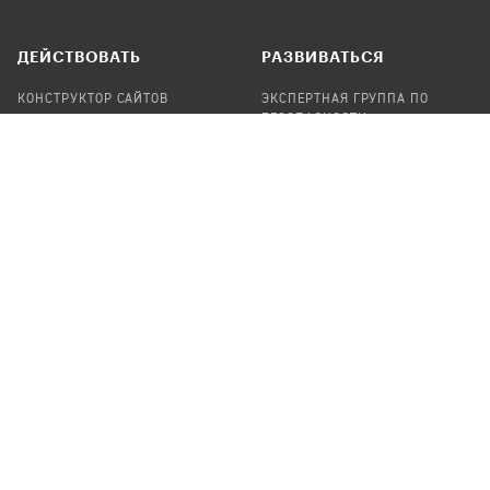
ДЕЙСТВОВАТЬ
РАЗВИВАТЬСЯ
КОНСТРУКТОР САЙТОВ
ЭКСПЕРТНАЯ ГРУППА ПО
БЕЗОПАСНОСТИ
СБОР ПОЖЕРТВОВАНИЙ
НАЙТИ IT-ВОЛОНТЕРОВ
НАЙТИ
ПРОФ.ПОДРЯДЧИКА
УЧАСТВОВАТЬ
ПРОДУКТЫ
СТАТЬ IT-ВОЛОНТЕРОМ
АУДИТЫ
ТЕПЛИЦА НА GITHUB
КАНДИНСКИЙ
ОНЛАЙН-ЛЕЙКА