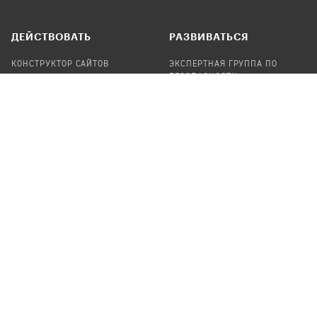
ДЕЙСТВОВАТЬ
РАЗВИВАТЬСЯ
КОНСТРУКТОР САЙТОВ
ЭКСПЕРТНАЯ ГРУППА ПО
БЕЗОПАСНОСТИ
СБОР ПОЖЕРТВОВАНИЙ
НАЙТИ IT-ВОЛОНТЕРОВ
НАЙТИ
ПРОФ.ПОДРЯДЧИКА
УЧАСТВОВАТЬ
ПРОДУКТЫ
СТАТЬ IT-ВОЛОНТЕРОМ
АУДИТЫ
ТЕПЛИЦА НА GITHUB
КАНДИНСКИЙ
ОНЛАЙН-ЛЕЙКА