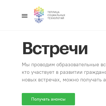
Перейти
к
Главное
содержанию
меню
Встречи
Мы проводим образовательные вст
кто участвует в развитии гражда
новых встречах, можно получать а
Получать анонсы