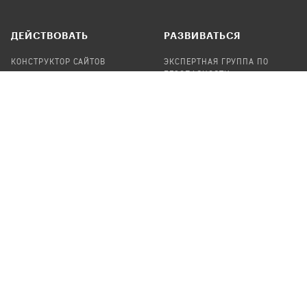
ДЕЙСТВОВАТЬ
РАЗВИВАТЬСЯ
КОНСТРУКТОР САЙТОВ
ЭКСПЕРТНАЯ ГРУППА ПО
БЕЗОПАСНОСТИ
СБОР ПОЖЕРТВОВАНИЙ
НАЙТИ IT-ВОЛОНТЕРОВ
НАЙТИ
ПРОФ.ПОДРЯДЧИКА
УЧАСТВОВАТЬ
ПРОДУКТЫ
СТАТЬ IT-ВОЛОНТЕРОМ
АУДИТЫ
ТЕПЛИЦА НА GITHUB
КАНДИНСКИЙ
ОНЛАЙН-ЛЕЙКА