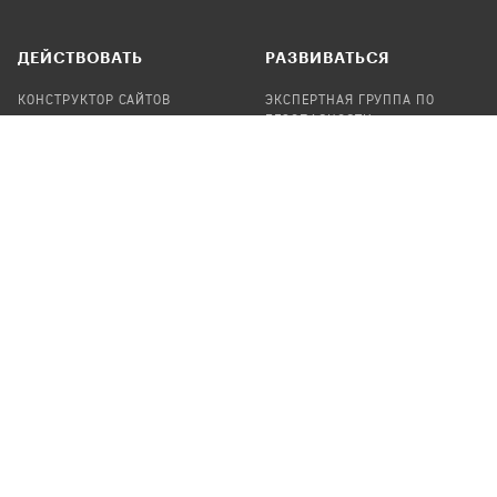
ДЕЙСТВОВАТЬ
РАЗВИВАТЬСЯ
КОНСТРУКТОР САЙТОВ
ЭКСПЕРТНАЯ ГРУППА ПО
БЕЗОПАСНОСТИ
СБОР ПОЖЕРТВОВАНИЙ
НАЙТИ IT-ВОЛОНТЕРОВ
НАЙТИ
ПРОФ.ПОДРЯДЧИКА
УЧАСТВОВАТЬ
ПРОДУКТЫ
СТАТЬ IT-ВОЛОНТЕРОМ
АУДИТЫ
ТЕПЛИЦА НА GITHUB
КАНДИНСКИЙ
ОНЛАЙН-ЛЕЙКА