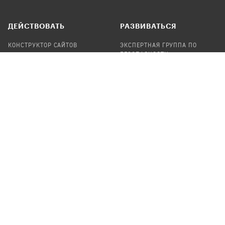
ДЕЙСТВОВАТЬ
РАЗВИВАТЬСЯ
КОНСТРУКТОР САЙТОВ
ЭКСПЕРТНАЯ ГРУППА ПО
БЕЗОПАСНОСТИ
СБОР ПОЖЕРТВОВАНИЙ
НАЙТИ IT-ВОЛОНТЕРОВ
НАЙТИ
ПРОФ.ПОДРЯДЧИКА
УЧАСТВОВАТЬ
ПРОДУКТЫ
СТАТЬ IT-ВОЛОНТЕРОМ
АУДИТЫ
ТЕПЛИЦА НА GITHUB
КАНДИНСКИЙ
ОНЛАЙН-ЛЕЙКА