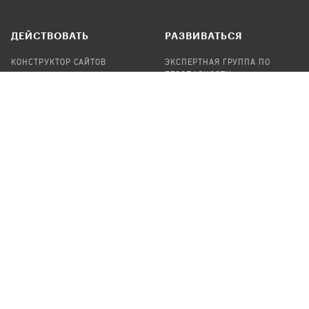
ДЕЙСТВОВАТЬ
РАЗВИВАТЬСЯ
КОНСТРУКТОР САЙТОВ
ЭКСПЕРТНАЯ ГРУППА ПО
БЕЗОПАСНОСТИ
СБОР ПОЖЕРТВОВАНИЙ
НАЙТИ IT-ВОЛОНТЕРОВ
НАЙТИ
ПРОФ.ПОДРЯДЧИКА
УЧАСТВОВАТЬ
ПРОДУКТЫ
СТАТЬ IT-ВОЛОНТЕРОМ
АУДИТЫ
ТЕПЛИЦА НА GITHUB
КАНДИНСКИЙ
ОНЛАЙН-ЛЕЙКА