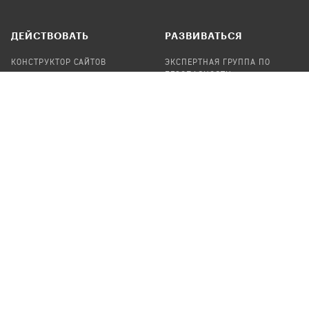
ДЕЙСТВОВАТЬ
РАЗВИВАТЬСЯ
КОНСТРУКТОР САЙТОВ
ЭКСПЕРТНАЯ ГРУППА ПО
БЕЗОПАСНОСТИ
СБОР ПОЖЕРТВОВАНИЙ
НАЙТИ IT-ВОЛОНТЕРОВ
НАЙТИ
ПРОФ.ПОДРЯДЧИКА
УЧАСТВОВАТЬ
ПРОДУКТЫ
СТАТЬ IT-ВОЛОНТЕРОМ
АУДИТЫ
ТЕПЛИЦА НА GITHUB
КАНДИНСКИЙ
ОНЛАЙН-ЛЕЙКА