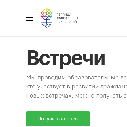
Перейти
к
Главное
содержанию
меню
Встречи
Мы проводим образовательные вст
кто участвует в развитии гражда
новых встречах, можно получать а
Получать анонсы