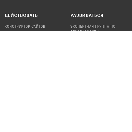
ДЕЙСТВОВАТЬ
РАЗВИВАТЬСЯ
КОНСТРУКТОР САЙТОВ
ЭКСПЕРТНАЯ ГРУППА ПО
БЕЗОПАСНОСТИ
СБОР ПОЖЕРТВОВАНИЙ
НАЙТИ IT-ВОЛОНТЕРОВ
НАЙТИ
ПРОФ.ПОДРЯДЧИКА
УЧАСТВОВАТЬ
ПРОДУКТЫ
СТАТЬ IT-ВОЛОНТЕРОМ
АУДИТЫ
ТЕПЛИЦА НА GITHUB
КАНДИНСКИЙ
ОНЛАЙН-ЛЕЙКА