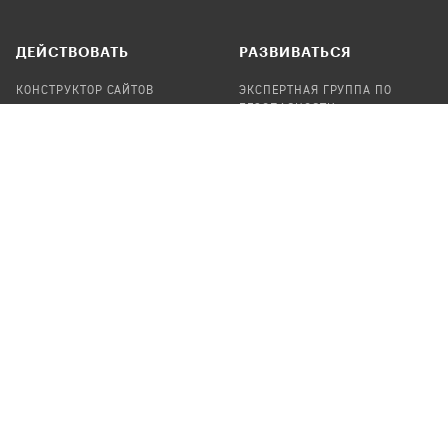
ДЕЙСТВОВАТЬ
РАЗВИВАТЬСЯ
КОНСТРУКТОР САЙТОВ
ЭКСПЕРТНАЯ ГРУППА ПО
БЕЗОПАСНОСТИ
СБОР ПОЖЕРТВОВАНИЙ
НАЙТИ IT-ВОЛОНТЕРОВ
НАЙТИ
ПРОФ.ПОДРЯДЧИКА
УЧАСТВОВАТЬ
ПРОДУКТЫ
СТАТЬ IT-ВОЛОНТЕРОМ
АУДИТЫ
ТЕПЛИЦА НА GITHUB
КАНДИНСКИЙ
ОНЛАЙН-ЛЕЙКА