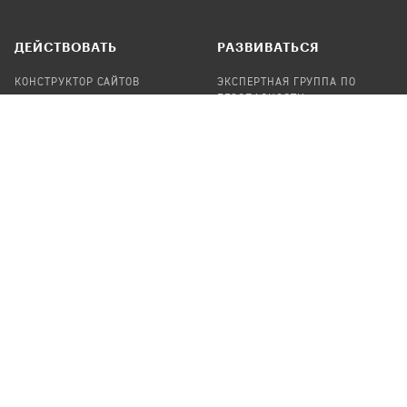
ДЕЙСТВОВАТЬ
РАЗВИВАТЬСЯ
КОНСТРУКТОР САЙТОВ
ЭКСПЕРТНАЯ ГРУППА ПО
БЕЗОПАСНОСТИ
СБОР ПОЖЕРТВОВАНИЙ
НАЙТИ IT-ВОЛОНТЕРОВ
НАЙТИ
ПРОФ.ПОДРЯДЧИКА
УЧАСТВОВАТЬ
ПРОДУКТЫ
СТАТЬ IT-ВОЛОНТЕРОМ
АУДИТЫ
ТЕПЛИЦА НА GITHUB
КАНДИНСКИЙ
ОНЛАЙН-ЛЕЙКА