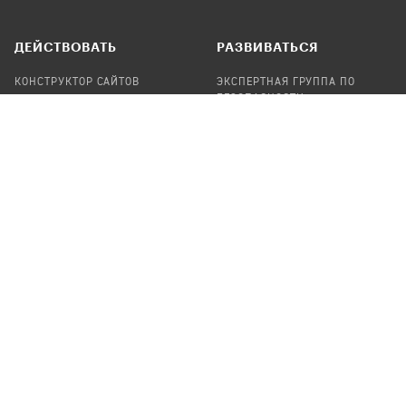
ДЕЙСТВОВАТЬ
РАЗВИВАТЬСЯ
КОНСТРУКТОР САЙТОВ
ЭКСПЕРТНАЯ ГРУППА ПО
БЕЗОПАСНОСТИ
СБОР ПОЖЕРТВОВАНИЙ
НАЙТИ IT-ВОЛОНТЕРОВ
НАЙТИ
ПРОФ.ПОДРЯДЧИКА
УЧАСТВОВАТЬ
ПРОДУКТЫ
СТАТЬ IT-ВОЛОНТЕРОМ
АУДИТЫ
ТЕПЛИЦА НА GITHUB
КАНДИНСКИЙ
ОНЛАЙН-ЛЕЙКА