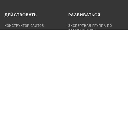
ДЕЙСТВОВАТЬ
РАЗВИВАТЬСЯ
КОНСТРУКТОР САЙТОВ
ЭКСПЕРТНАЯ ГРУППА ПО
БЕЗОПАСНОСТИ
СБОР ПОЖЕРТВОВАНИЙ
НАЙТИ IT-ВОЛОНТЕРОВ
НАЙТИ
ПРОФ.ПОДРЯДЧИКА
УЧАСТВОВАТЬ
ПРОДУКТЫ
СТАТЬ IT-ВОЛОНТЕРОМ
АУДИТЫ
ТЕПЛИЦА НА GITHUB
КАНДИНСКИЙ
ОНЛАЙН-ЛЕЙКА