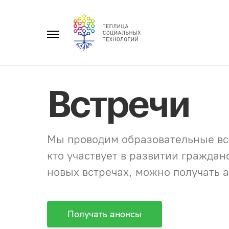
Перейти
к
Главное
содержанию
меню
Встречи
Мы проводим образовательные вст
кто участвует в развитии гражда
новых встречах, можно получать а
Получать анонсы