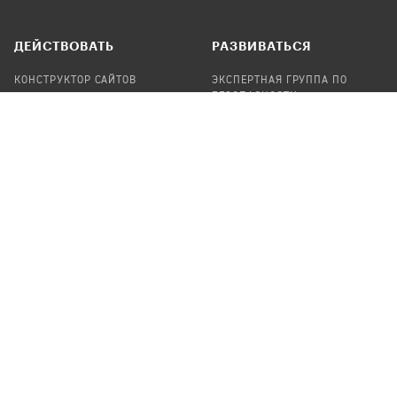
ДЕЙСТВОВАТЬ
РАЗВИВАТЬСЯ
КОНСТРУКТОР САЙТОВ
ЭКСПЕРТНАЯ ГРУППА ПО
БЕЗОПАСНОСТИ
СБОР ПОЖЕРТВОВАНИЙ
НАЙТИ IT-ВОЛОНТЕРОВ
НАЙТИ
ПРОФ.ПОДРЯДЧИКА
УЧАСТВОВАТЬ
ПРОДУКТЫ
СТАТЬ IT-ВОЛОНТЕРОМ
АУДИТЫ
ТЕПЛИЦА НА GITHUB
КАНДИНСКИЙ
ОНЛАЙН-ЛЕЙКА