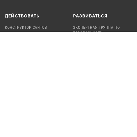
ДЕЙСТВОВАТЬ
РАЗВИВАТЬСЯ
КОНСТРУКТОР САЙТОВ
ЭКСПЕРТНАЯ ГРУППА ПО
БЕЗОПАСНОСТИ
СБОР ПОЖЕРТВОВАНИЙ
НАЙТИ IT-ВОЛОНТЕРОВ
НАЙТИ
ПРОФ.ПОДРЯДЧИКА
УЧАСТВОВАТЬ
ПРОДУКТЫ
СТАТЬ IT-ВОЛОНТЕРОМ
АУДИТЫ
ТЕПЛИЦА НА GITHUB
КАНДИНСКИЙ
ОНЛАЙН-ЛЕЙКА