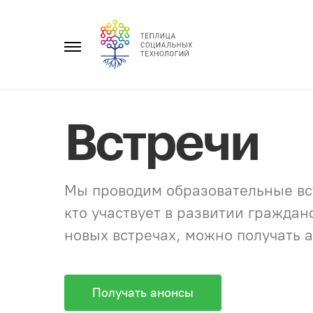
Перейти
к
Главное
содержанию
меню
Встречи
Мы проводим образовательные вст
кто участвует в развитии гражда
новых встречах, можно получать а
Получать анонсы