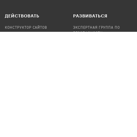
ДЕЙСТВОВАТЬ
РАЗВИВАТЬСЯ
КОНСТРУКТОР САЙТОВ
ЭКСПЕРТНАЯ ГРУППА ПО
БЕЗОПАСНОСТИ
СБОР ПОЖЕРТВОВАНИЙ
НАЙТИ IT-ВОЛОНТЕРОВ
НАЙТИ
ПРОФ.ПОДРЯДЧИКА
УЧАСТВОВАТЬ
ПРОДУКТЫ
СТАТЬ IT-ВОЛОНТЕРОМ
АУДИТЫ
ТЕПЛИЦА НА GITHUB
КАНДИНСКИЙ
ОНЛАЙН-ЛЕЙКА