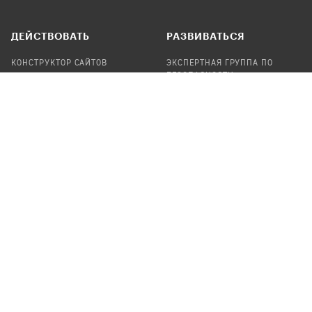
ДЕЙСТВОВАТЬ
РАЗВИВАТЬСЯ
КОНСТРУКТОР САЙТОВ
ЭКСПЕРТНАЯ ГРУППА ПО
БЕЗОПАСНОСТИ
СБОР ПОЖЕРТВОВАНИЙ
НАЙТИ IT-ВОЛОНТЕРОВ
НАЙТИ
ПРОФ.ПОДРЯДЧИКА
УЧАСТВОВАТЬ
ПРОДУКТЫ
СТАТЬ IT-ВОЛОНТЕРОМ
АУДИТЫ
ТЕПЛИЦА НА GITHUB
КАНДИНСКИЙ
ОНЛАЙН-ЛЕЙКА