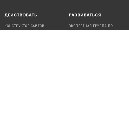
ДЕЙСТВОВАТЬ
РАЗВИВАТЬСЯ
КОНСТРУКТОР САЙТОВ
ЭКСПЕРТНАЯ ГРУППА ПО
БЕЗОПАСНОСТИ
СБОР ПОЖЕРТВОВАНИЙ
НАЙТИ IT-ВОЛОНТЕРОВ
НАЙТИ
ПРОФ.ПОДРЯДЧИКА
УЧАСТВОВАТЬ
ПРОДУКТЫ
СТАТЬ IT-ВОЛОНТЕРОМ
АУДИТЫ
ТЕПЛИЦА НА GITHUB
КАНДИНСКИЙ
ОНЛАЙН-ЛЕЙКА