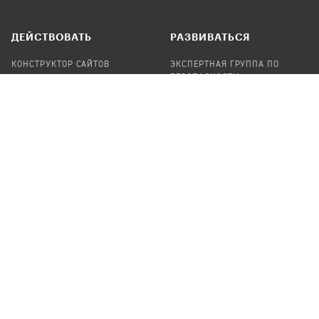
ДЕЙСТВОВАТЬ
РАЗВИВАТЬСЯ
КОНСТРУКТОР САЙТОВ
ЭКСПЕРТНАЯ ГРУППА ПО
БЕЗОПАСНОСТИ
СБОР ПОЖЕРТВОВАНИЙ
НАЙТИ IT-ВОЛОНТЕРОВ
НАЙТИ
ПРОФ.ПОДРЯДЧИКА
УЧАСТВОВАТЬ
ПРОДУКТЫ
СТАТЬ IT-ВОЛОНТЕРОМ
АУДИТЫ
ТЕПЛИЦА НА GITHUB
КАНДИНСКИЙ
ОНЛАЙН-ЛЕЙКА