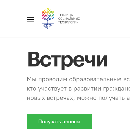
Перейти
к
Главное
содержанию
меню
Встречи
Мы проводим образовательные вст
кто участвует в развитии гражда
новых встречах, можно получать а
Получать анонсы