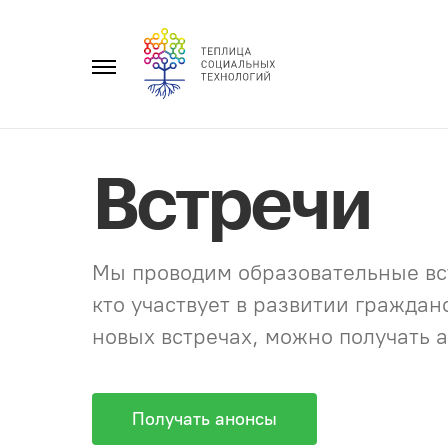
Перейти
к
Главное
содержанию
меню
Встречи
Мы проводим образовательные вст
кто участвует в развитии гражда
новых встречах, можно получать а
Получать анонсы