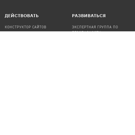
ДЕЙСТВОВАТЬ
РАЗВИВАТЬСЯ
КОНСТРУКТОР САЙТОВ
ЭКСПЕРТНАЯ ГРУППА ПО
БЕЗОПАСНОСТИ
СБОР ПОЖЕРТВОВАНИЙ
НАЙТИ IT-ВОЛОНТЕРОВ
НАЙТИ
ПРОФ.ПОДРЯДЧИКА
УЧАСТВОВАТЬ
ПРОДУКТЫ
СТАТЬ IT-ВОЛОНТЕРОМ
АУДИТЫ
ТЕПЛИЦА НА GITHUB
КАНДИНСКИЙ
ОНЛАЙН-ЛЕЙКА