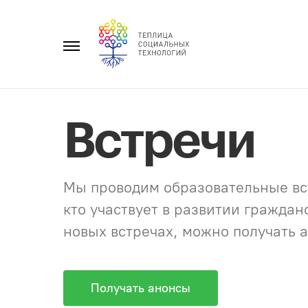
Перейти
к
Главное
содержанию
меню
Встречи
Мы проводим образовательные вст
кто участвует в развитии гражда
новых встречах, можно получать а
Получать анонсы